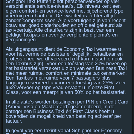
Schiphol Taxi Putten biedt personenvervoer op vier
verschillende service-niveau’s. Elk niveau kent een
eigen
comfort- en service-level
met bijbehorend type
voertuig en chauffeur. De kwaliteit is echter altijd
zonder compromissen. Alle voertuigen zijn van recent
bouwjaar, goed onderhouden en officieel gekeurd als
taxivoertuig. Alle chauffeurs zijn in bezit van een
geldige Taxipas en overige verplichte diploma's en
vergunningen.
Als uitgangspunt dient de
Economy Taxi
waarmee u
voor het vermelde basistarief degelijk, betaalbaar en
professioneel wordt vervoerd (dit kan misschien ook
een Taxibus zijn). Voor een toeslag van 20% boven op
het basistarief verzekert u zich van een
Business Taxi
met meer ruimte, comfort en minimale taxikenmerken.
Een
Taxibus
met ruimte voor 7 passagiers plus
baggage reserveert u voor een toeslag van 25%. Zeer
luxe vervoer op topniveau ervaart u in onze
First
Class
, voor een meerprijs van 50% op het basistarief.
In alle auto's worden betalingen per
PIN en Credit Card
(Amex, Visa en Mastercard)
geaccepteerd, in de
categorieën Business Taxi en First Class heeft u
bovendien de mogelijkheid van betaling achteraf per
factuur.
In geval van een taxirit vanaf Schiphol per
Economy